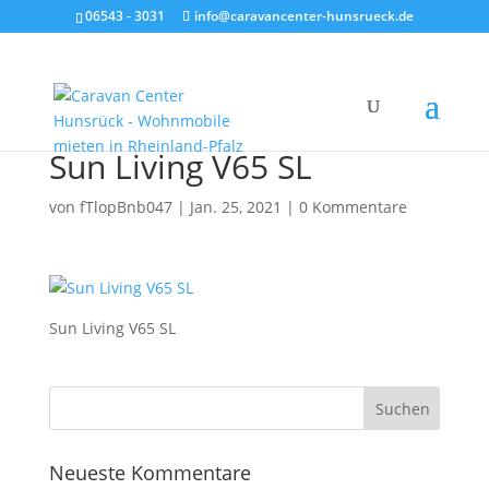
06543 - 3031
info@caravancenter-hunsrueck.de
Sun Living V65 SL
von
fTlopBnb047
|
Jan. 25, 2021
|
0 Kommentare
Sun Living V65 SL
Neueste Kommentare