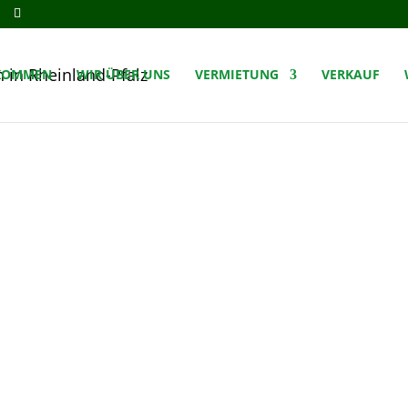
e
KOMMEN
WIR ÜBER UNS
VERMIETUNG
VERKAUF
Kontakt und Anfahrt
Wir freuen uns Sie kennenzulernen.