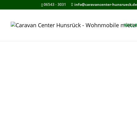
06543 - 3031
info@caravancenter-hunsrueck.d
WILL